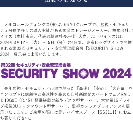
メルコホールディングス(東･名 6676)グループで、監視・セキュリ
ティ分野で多くの導入実績がある国産ストレージメーカー、株式会社バ
イオス (本社:東京、代表取締役社長:平井 大之、以下バイオス)は、
2024年3月12日（火）～15日（金）の4日間、東京ビッグサイトで開催
される第32回セキュリティ・安全管理総合展「SECURITY SHOW
2024」展示会に出展いたします。
長年監視・セキュリティ市場で培った「高速」「安心」「大容量」を
コンセプトに信頼性と高速性を高めた自社新開発のハードウェアRAID
と10GbE（RJ45）標準搭載の新型デスク型サーバー、大容量16ドライ
ブ搭載3Uラックマウント型サーバー、監視カメラアプライアンスを展
示いたします。ご来場の際には是非バイオスブース【SS3111】にお立
ち寄りください。