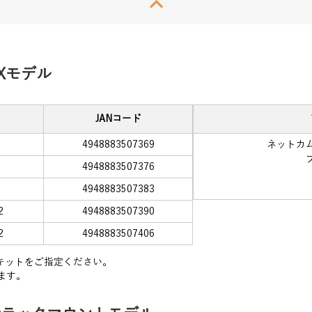
OXモデル
JANコード
2
4948883507369
ネットカムシ
2
4948883507376
2
4948883507383
2
4948883507390
2
4948883507406
スキットをご指定ください。
ます。