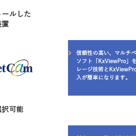
ストールした
装置
信頼性の高い、マルチ
ソフト「KxViewPr
レージ技術とKxView
入が簡単になります。
選択可能