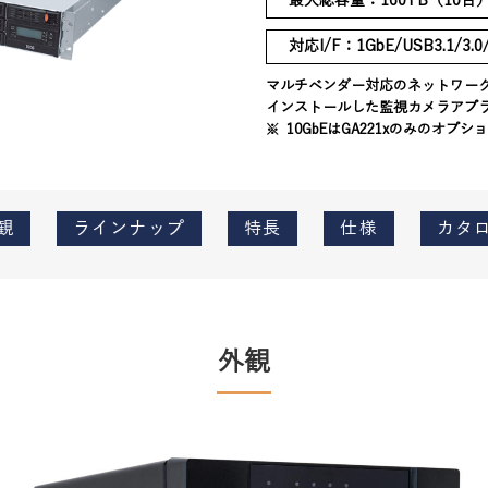
最大総容量：160TB（10台
対応I/F：1GbE/USB3.1/3.0
マルチベンダー対応のネットワークカ
インストールした監視カメラアプ
※ 10GbEはGA221xのみのオプ
観
ラインナップ
特長
仕様
カタ
外観