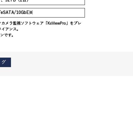
）、32TB（2台）
/eSATA/10GbE※
メラ監視ソフトウェア「KxViewPro」をプレ
ライアンス。
ションです。
ログ