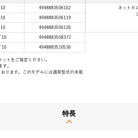
10
4948883506102
ネットカムシ
10
4948883506119
10
4948883506126
T10
4948883508373
T10
4948883510536
スキットをご指定ください。
ます。
しております。このモデルには通常型式の末尾
特長