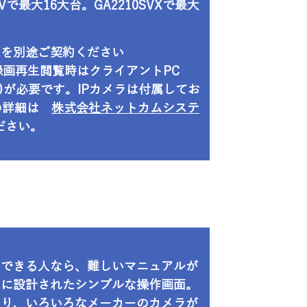
Vで最大16大台。GA2210SVXで最大
スを別途ご契約ください
イブ/録画再生閲覧時はクライアントPC
iView)が必要です。IPカメラは付属してお
oの詳細は
株式会社ネットカムシステ
ださい。
のできる人なら、難しいマニュアルが
うに設計されたシンプルな操作画面。
より、いろいろなメーカーのカメラが