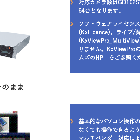
対応カメラ数はGD102S
64台となります。
ソフトウェアライセン
(KxLicence)。ラ
(KxViewPro_Mult
りません。KxViewPr
ムズのHP
をご参照く
はそのまま
基本的なパソコン操作
なくても操作できるよ
マルチベンダー対応に