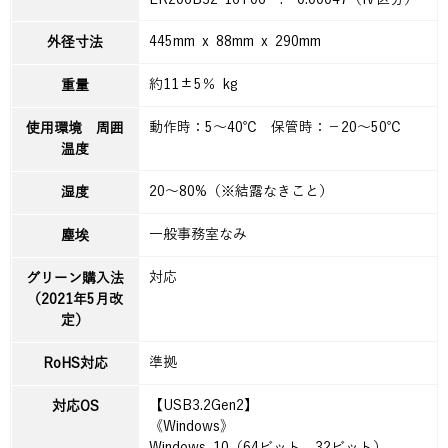
445mm x 88mm x 290mm
外径寸法
約11±5％ kg
重量
動作時：5～40℃ 保管時：－20～50℃
使用環境 周囲
温度
20～80%（※結露なきこと）
湿度
一般事務室なみ
塵埃
対応
グリーン購入法
（2021年5月改
定）
準拠
RoHS対応
【USB3.2Gen2】
対応OS
《Windows》
Windows 10（64ビット、32ビット）