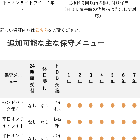
平日オンサイトライ
1年
原則4時間以内の駆け付け保守
ト
（ＨＤＤ障害時の代替品は先出しで対
応）
詳しい保証内容は
こちら
をご覧ください。
追加可能な主な保守メニュー
24
Ｈ
休
時
Ｄ
保守メニ
日
1
2
3
4
5
6
7
間
Ｄ
ュー
受
年
年
年
年
年
年
年
受
交
付
付
換
センドバッ
バイ
なし
なし
●
●
●
●
●
●
●
ク保守
オス
平日オンサ
お客
なし
なし
●
●
●
●
●
●
●
イトライト
様
平日オンサ
バイ
なし
なし
●
●
●
●
●
●
●