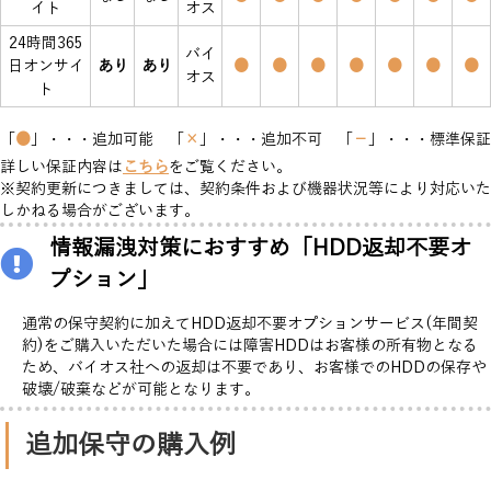
イト
オス
24時間365
バイ
日オンサイ
あり
あり
●
●
●
●
●
●
●
オス
ト
「
●
」・・・追加可能 「
×
」・・・追加不可 「
－
」・・・標準保証
詳しい保証内容は
こちら
をご覧ください。
※契約更新につきましては、契約条件および機器状況等により対応いた
しかねる場合がございます。
情報漏洩対策におすすめ「HDD返却不要オ
プション」
通常の保守契約に加えてHDD返却不要オプションサービス(年間契
約)をご購入いただいた場合には障害HDDはお客様の所有物となる
ため、バイオス社への返却は不要であり、お客様でのHDDの保存や
破壊/破棄などが可能となります。
追加保守の購入例